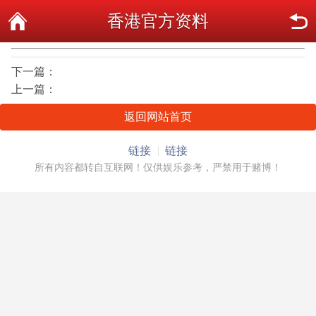
香港官方资料
下一篇：
上一篇：
返回网站首页
链接
链接
所有内容都转自互联网！仅供娱乐参考，严禁用于赌博！