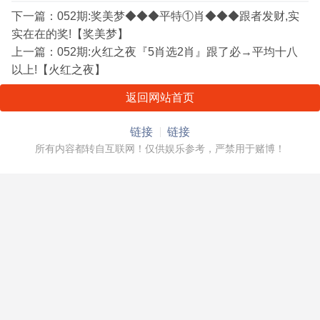
下一篇：
052期:奖美梦◆◆◆平特①肖◆◆◆跟者发财,实
实在在的奖!【奖美梦】
上一篇：
052期:火红之夜『5肖选2肖』跟了必→平均十八
以上!【火红之夜】
返回网站首页
链接
链接
所有内容都转自互联网！仅供娱乐参考，严禁用于赌博！