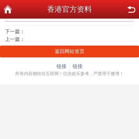
香港官方资料
下一篇：
上一篇：
返回网站首页
链接
链接
所有内容都转自互联网！仅供娱乐参考，严禁用于赌博！