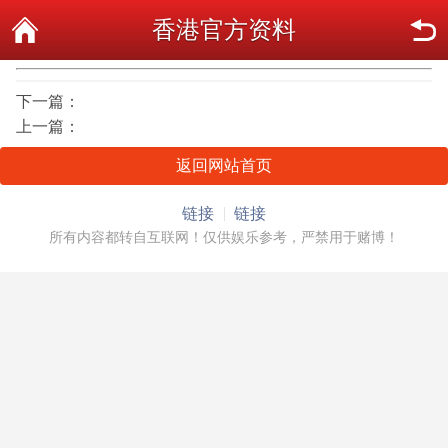
香港官方资料
下一篇：
上一篇：
返回网站首页
链接
链接
所有内容都转自互联网！仅供娱乐参考，严禁用于赌博！