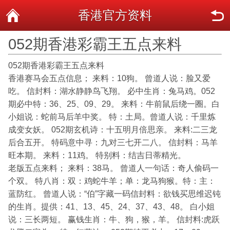
香港官方资料
052期香港彩霸王五点来料
052期香港彩霸王五点来料
香港赛马会五点信息； 来料：10狗。 曾道人说：脸又爱
吃。 信封料：湖水静静鸟飞翔。 必中生肖：兔马鸡。052
期必中特：36、25、09、29。 来料：牛前鼠后绕一圈。白
小姐说：蛇前马后羊中奖。 特：土局。曾道人说：千里炼
成变女妖。 052期玄机诗：十五明月倍思亲。 来料:二三龙
后合五开。 特码意中寻：九对三七开二八。 信封料：马羊
旺本期。 来料：11鸡。 特别料：结吉日蒂精光。
老版五点来料； 来料：38马。 曾道人一句话：奇人偷码一
个双。 特八肖：双：鸡蛇牛羊；单：龙马狗猴。特：主：
蓝防红。 曾道人说：“伯”字藏一码信封料：欲钱买思维迟钝
的生肖。提供：41、13、45、24、37、43、48。 白小姐
说：三长两短。 赢钱生肖：牛、狗，猴，羊。 信封料:虎跃