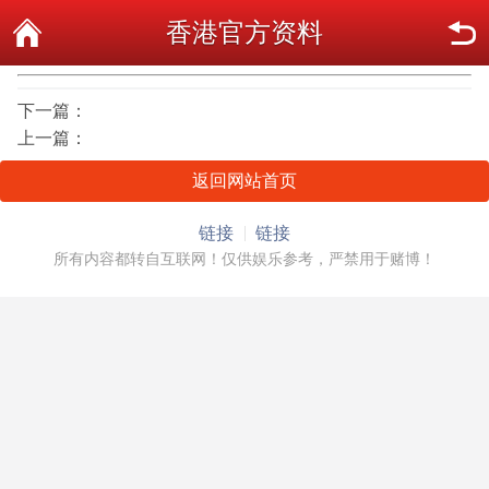
香港官方资料
下一篇：
上一篇：
返回网站首页
链接
链接
所有内容都转自互联网！仅供娱乐参考，严禁用于赌博！